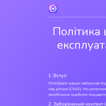
Політика 
експлуат
1. Вступ
WishSpace суворо забороняє буд
над дітьми (CSAE). Ми дотримує
запобігання подібним порушенн
2. Заборонений контент і 