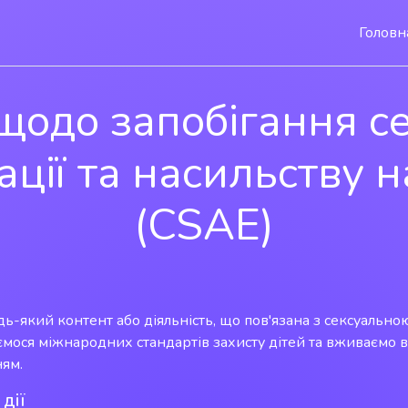
Головн
щодо запобігання с
ації та насильству н
(CSAE)
ь-який контент або діяльність, що пов'язана з сексуально
мося міжнародних стандартів захисту дітей та вживаємо в
ям.
дії