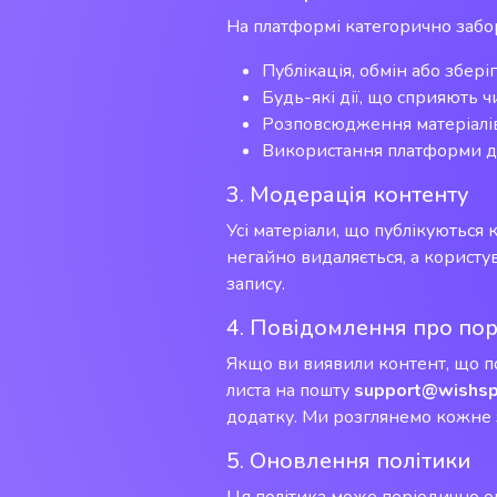
На платформі категорично забо
Публікація, обмін або збері
Будь-які дії, що сприяють 
Розповсюдження матеріалів,
Використання платформи для
3. Модерація контенту
Усі матеріали, що публікуються
негайно видаляється, а користу
запису.
4. Повідомлення про по
Якщо ви виявили контент, що по
листа на пошту
support@wishs
додатку. Ми розглянемо кожне 
5. Оновлення політики