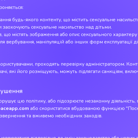
роняється:
гання будь-якого контенту, що містить сексуальне насильст
чи заохочують сексуальне насильство над дітьми.
 що містять зображення або опис сексуального характеру 
 вербування, маніпуляцій або інших форм експлуатації ді
 користувачами, проходять перевірку адміністратором. Конт
вачі, які його розміщують, можуть підлягати санкціям, вкл
рушення
рушує цю політику, або підозрюєте незаконну діяльність,
paceapp.com
або скористатися вбудованою функцією "Поск
звернення та вживемо необхідних заходів.