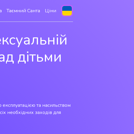
а
Таємний Cанта
Ціни
ексуальній
ад дітьми
ю експлуатацією та насильством
сіх необхідних заходів для